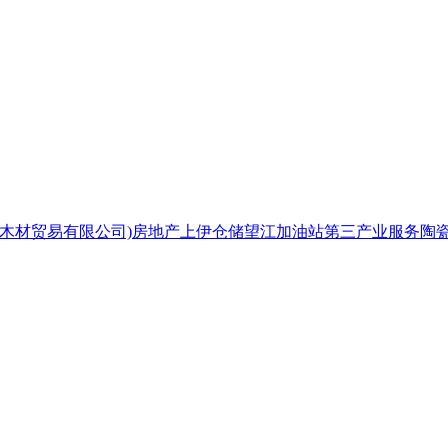
木材贸易有限公司)
房地产
上伊仓储
望江加油站
第三产业服务
陶