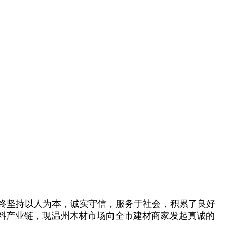
始终坚持以人为本，诚实守信，服务于社会，积累了良好
料产业链，现温州木材市场向全市建材商家发起真诚的